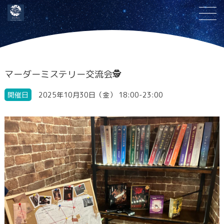
マーダーミステリー交流会🕵
開催日
2025年10月30日（金） 18:00-23:00
マ
ー
ダ
ー
ミ
ス
テ
リ
ー